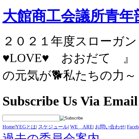
大館商工会議所青年
２０２１年度スロ
♥LOVE♥ お
の元気が🐕私たちの力～
Subscribe Us Via Email
Home
|
YEGとは
|
スケジュール
|
WE ARE
|
お問い合わせ
|
Fac
過去の委員会案内