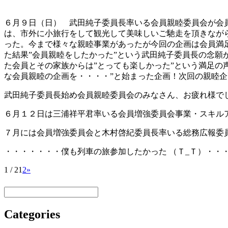
６月９日（日） 武田純子委員長率いる会員親睦委員会が会
は、市外に小旅行をして観光して美味しいご馳走を頂きながら
った。今まで様々な親睦事業があったが今回の企画は会員満
た結果”会員親睦をしたかった”という武田純子委員長の念
た会員とその家族からは”とっても楽しかった”という満足の
な会員親睦の企画を・・・・”と始まった企画！次回の親睦
武田純子委員長始め会員親睦委員会のみなさん、お疲れ様で
６月１２日は三浦祥平君率いる会員増強委員会事業・スキル
７月には会員増強委員会と木村啓紀委員長率いる総務広報委
・・・・・・・僕も列車の旅参加したかった （Ｔ_Ｔ）・・
1 / 2
1
2
»
Categories