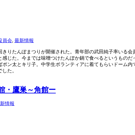
役員会
,
最新情報
回きりたんぽまつりが開催された。青年部の武田純子率いる会
と感じた。今までは味噌つけたんぽか鍋で食べるというものだ
ばポン太とキリ子。中学生ボランティアに着てもらいドーム内
でした。
館・鷹巣～角館ー
新情報