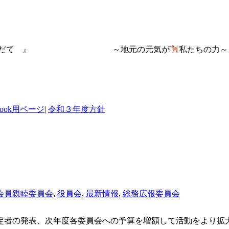
おだて 』 ～地元の元気が
私たちの力～
ebook用ページ
|
令和３年度方針
会員親睦委員会
,
役員会
,
最新情報
,
総務広報委員会
定者の発表、次年度各委員会への予算を増額して活動をより拡