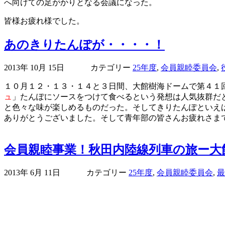
へ向けての足がかりとなる会議になった。
皆様お疲れ様でした。
あのきりたんぽが・・・・！
2013年 10月 15日 カテゴリー
25年度
,
会員親睦委員会
,
１０月１２・１３・１４と３日間、大館樹海ドームで第４１
ュ
」
たんぽにソースをつけて食べるという発想は人気抜群だ
と色々な味が楽しめるものだった。そしてきりたんぽといえ
ありがとうございました。そして青年部の皆さんお疲れさま
会員親睦事業！秋田内陸線列車の旅ー大
2013年 6月 11日 カテゴリー
25年度
,
会員親睦委員会
,
最