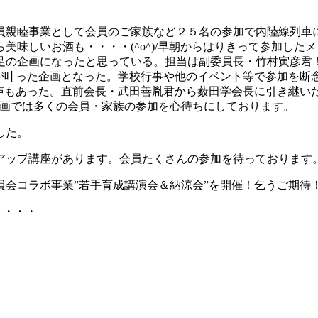
員親睦事業として会員のご家族など２５名の参加で内陸線列車
美味しいお酒も・・・・(^o^)/早朝からはりきって参加し
足の企画になったと思っている。担当は副委員長・竹村寅彦君
願が叶った企画となった。学校行事や他のイベント等で参加を断
声もあった。直前会長・武田善胤君から薮田学会長に引き継い
企画では多くの会員・家族の参加を心待ちにしております。
した。
アップ講座があります。会員たくさんの参加を待っております
員会コラボ事業”若手育成講演会＆納涼会”を開催！乞うご期待
・・・・