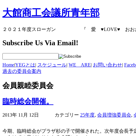
大館商工会議所青年部
２０２１年度スローガン 『 愛
♥
LOVE
♥
お
Subscribe Us Via Email!
Home
|
YEGとは
|
スケジュール
|
WE ARE
|
お問い合わせ
|
Fac
過去の委員会案内
会員親睦委員会
臨時総会開催。
2013年 11月 12日 カテゴリー
25年度
,
会員増強委員会
,
今期、臨時総会がプラザ杉の子で開催された。次年度会長予