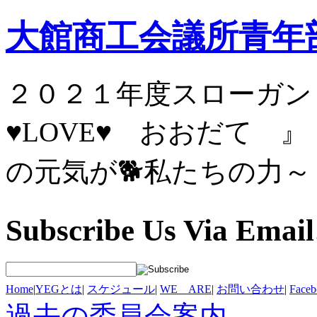
大館商工会議所青年
２０２１年度スロ
♥LOVE♥ お
の元気が🐕私たちの力～
Subscribe Us Via Email
Home
|
YEGとは
|
スケジュール
|
WE ARE
|
お問い合わせ
|
Fac
過去の委員会案内