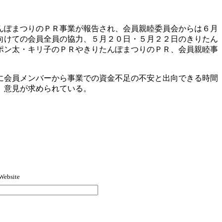
んぽまつりのＰＲ事業が報告され、会員親睦委員会からは６月
向けての会員全員の協力、５月２０日・５月２２日のきりたん
ポン太・キリ子のＰＲやきりたんぽまつりのＰＲ、会員親睦事
に会員メンバーから事業での資金不足の不安と出向できる時間
、意見が求められている。
Website