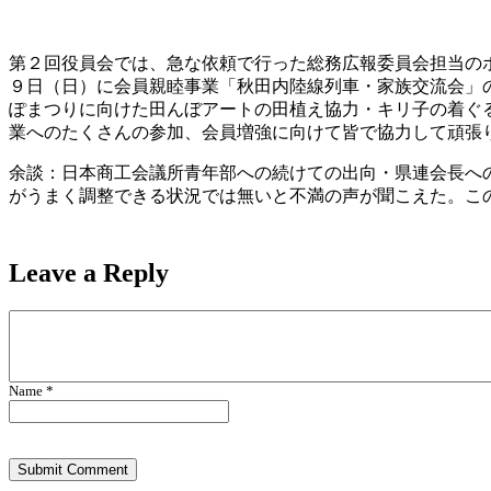
第２回役員会では、急な依頼で行った総務広報委員会担当の
９日（日）に会員親睦事業「秋田内陸線列車・家族交流会」
ぽまつりに向けた田んぼアートの田植え協力・キリ子の着ぐ
業へのたくさんの参加、会員増強に向けて皆で協力して頑張
余談：日本商工会議所青年部への続けての出向・県連会長へ
がうまく調整できる状況では無いと不満の声が聞こえた。こ
Leave a
Reply
Name *