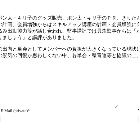
ポン太・キリ子のグッズ販売、ポン太・キリ子のＰＲ、きりた
の計画、会員増強からはスキルアップ講座の計画・会員増強に
るみ出動協力等が話し合われ、監事講評では貝森監事からは「
りましょう」と講評がありました。
の出向と単会としてメンバーへの負担が大きくなっている現状
の景気の回復が思わしくない中、各単会・県青連等と協議の上
E-Mail (private)*