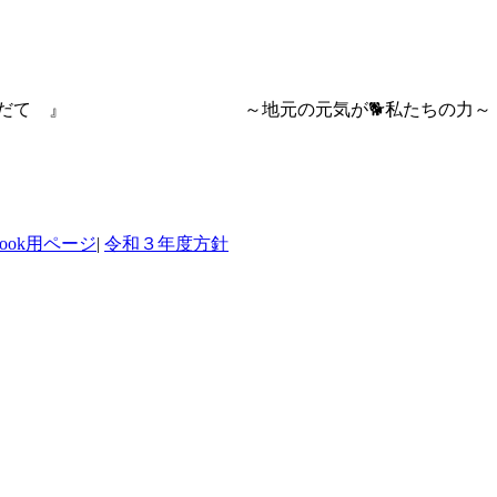
 おおだて 』 ～地元の元気が🐕私たちの力～
ebook用ページ
|
令和３年度方針