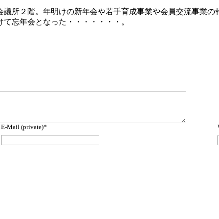
会議所２階。年明けの新年会や若手育成事業や会員交流事業の
けて忘年会となった・・・・・・・。
E-Mail (private)*