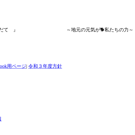
 おおだて 』 ～地元の元気が🐕私たちの力～
ebook用ページ
|
令和３年度方針
報