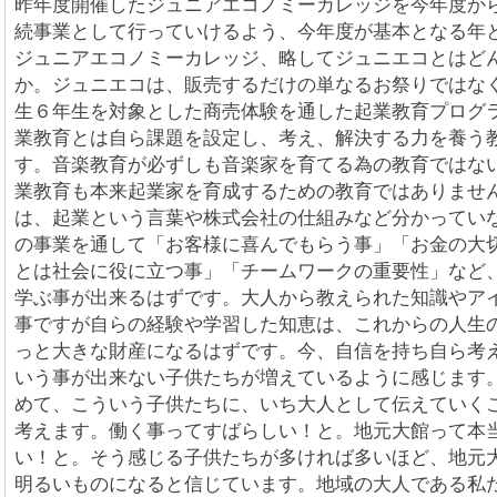
昨年度開催したジュニアエコノミーカレッジを今年度か
続事業として行っていけるよう、今年度が基本となる年
ジュニアエコノミーカレッジ、略してジュニエコとはど
か。ジュニエコは、販売するだけの単なるお祭りではな
生６年生を対象とした商売体験を通した起業教育プログ
業教育とは自ら課題を設定し、考え、解決する力を養う
す。音楽教育が必ずしも音楽家を育てる為の教育ではな
業教育も本来起業家を育成するための教育ではありませ
は、起業という言葉や株式会社の仕組みなど分かってい
の事業を通して「お客様に喜んでもらう事」「お金の大
とは社会に役に立つ事」「チームワークの重要性」など
学ぶ事が出来るはずです。大人から教えられた知識やア
事ですが自らの経験や学習した知恵は、これからの人生
っと大きな財産になるはずです。今、自信を持ち自ら考
いう事が出来ない子供たちが増えているように感じます
めて、こういう子供たちに、いち大人として伝えていく
考えます。働く事ってすばらしい！と。地元大館って本
い！と。そう感じる子供たちが多ければ多いほど、地元
明るいものになると信じています。地域の大人である私