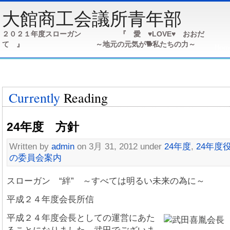
大館商工会議所青年部
２０２１年度スローガン 『 愛 ♥LOVE♥ おおだ
て 』 ～地元の元気が🐕私たちの力～
Hom
３年
Currently
Reading
24年度 方針
Written by
admin
on 3月 31, 2012 under
24年度
,
24年度
の委員会案内
スローガン “絆” ～すべては明るい未来の為に～
平成２４年度会長所信 武
平成２４年度会長としての運営にあた