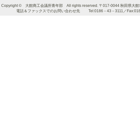
Copyright © 大館商工会議所青年部 All rights reserved. 〒017-0044 秋
電話＆ファックスでのお問い合わせ先 Tel:0186－43－3111／Fax:0186