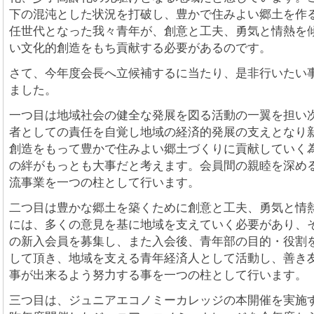
下の混沌とした状況を打破し、豊かで住みよい郷土を作
任世代となった我々青年が、創意と工夫、勇気と情熱を
い文化的創造をもち貢献する必要があるのです。
さて、今年度会長へ立候補するに当たり、是非行いたい
ました。
一つ目は地域社会の健全な発展を図る活動の一翼を担い
者としての責任を自覚し地域の経済的発展の支えとなり
創造をもって豊かで住みよい郷土づくりに貢献していく
の絆がもっとも大事だと考えます。会員間の親睦を深め
流事業を一つの柱として行います。
二つ目は豊かな郷土を築くために創意と工夫、勇気と情
には、多くの意見を基に地域を支えていく必要があり、
の新入会員を募集し、また入会後、青年部の目的・役割
して頂き、地域を支える青年経済人として活動し、善き
事が出来るよう努力する事を一つの柱として行います。
三つ目は、ジュニアエコノミーカレッジの本開催を実施