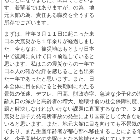
ることになりました、武田でございま
す。若輩者ではありますが、の為、地
元大館の為、責任ある職務を全うする
所存でございます。
まずは、昨年３月１１日に起こった東
日本大震災から１年余りが経過しまし
た。今もなお、被災地はもとより日本
中で復興に向けて日々前進していると
思います。私はこの震災からの一年で
日本人の確かな絆を感じることも出来
た一年であったと思います。また、日
本全体に目を向けると長期間にわたる
景気の低迷、デフレ、円高、財政赤字、急速な少子化の
齢人口の減少と高齢者の増大、崩壊寸前の社会保障制度
題と解決しなければいけない課題に直面するなかで、３
震災と原子力発電所事故の発生により国家として大きな
いると思います。また、地元大館に目を向けても不景気
であり、また生産年齢者が都心部へ移住することによる
化、少子高齢化の先駆けとなる地域だと感じています。