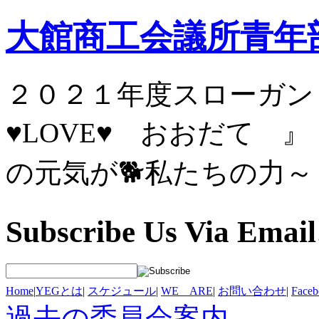
大館商工会議所青年
２０２１年度スロ
♥LOVE♥ お
の元気が🐕私たちの力～
Subscribe Us Via Email
Home
|
YEGとは
|
スケジュール
|
WE ARE
|
お問い合わせ
|
Fac
過去の委員会案内