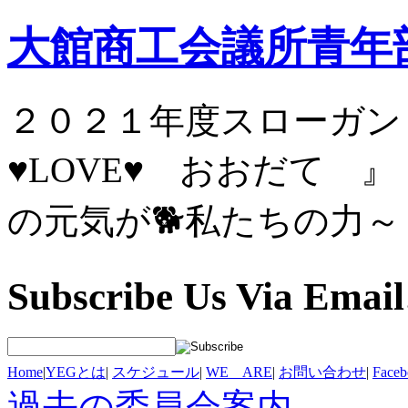
大館商工会議所青年
２０２１年度スロ
♥LOVE♥ お
の元気が🐕私たちの力～
Subscribe Us Via Email
Home
|
YEGとは
|
スケジュール
|
WE ARE
|
お問い合わせ
|
Fac
過去の委員会案内