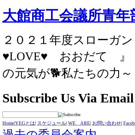
大館商工会議所青年
２０２１年度スロ
♥LOVE♥ お
の元気が🐕私たちの力～
Subscribe Us Via Email
Home
|
YEGとは
|
スケジュール
|
WE ARE
|
お問い合わせ
|
Fac
過去の委員会案内