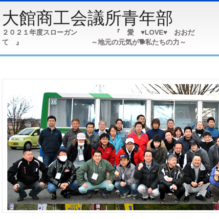
大館商工会議所青年部
２０２１年度スローガン 『 愛 ♥LOVE♥ おおだ
て 』 ～地元の元気が🐕私たちの力～
Hom
３年