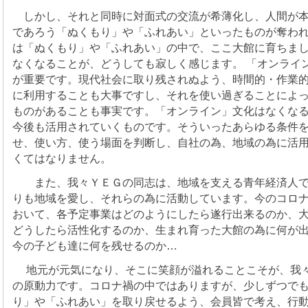
しかし、それと同時に対面式の交流が希薄化し、人間が本
であろう「ぬくもり」や「ふれあい」といったものが奪わ
は「ぬくもり」や「ふれあい」の中で、ここ大館に育ちま
なくなることが、どうしても寂しく感じます。 「オンライ
が重要です。現代社会に取り残されぬよう、時間的・作業
に利用することも大事ですし、それを使い過ぎることによ
ものがあることも事実です。「オンライン」文化はなくな
今後も活用されていくものです。そういったあらゆる条件
せ、使い方、使う場面を判断し、自社の為、地域の為に活
くてはなりません。
また、我々ＹＥＧの同志は、地域を支える青年経済人で
りも地域を愛し、それらの為に活動しています。今のコロ
おいて、各予定事業はどのようにしたら遂行出来るのか、
どうしたら活性化するのか、生まれ育った大館の為に何が
今の子ども達に何を残せるのか…
地元が元気になり、そこに笑顔が溢れることこそが、我
の原動力です。コロナ禍の中ではありますが、少しずつで
り」や「ふれあい」を取り戻せるよう、会員皆で考え、行