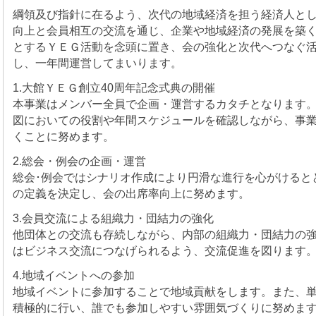
綱領及び指針に在るよう、次代の地域経済を担う経済人と
向上と会員相互の交流を通じ、企業や地域経済の発展を築
とするＹＥＧ活動を念頭に置き、会の強化と次代へつなぐ
し、一年間運営してまいります。
1.大館ＹＥＧ創立40周年記念式典の開催
本事業はメンバー全員で企画・運営するカタチとなります
図においての役割や年間スケジュールを確認しながら、事
くことに努めます。
2.総会・例会の企画・運営
総会･例会ではシナリオ作成により円滑な進行を心がけると
の定義を決定し、会の出席率向上に努めます。
3.会員交流による組織力・団結力の強化
他団体との交流も存続しながら、内部の組織力・団結力の
はビジネス交流につなげられるよう、交流促進を図ります
4.地域イベントへの参加
地域イベントに参加することで地域貢献をします。また、
積極的に行い、誰でも参加しやすい雰囲気づくりに努めま