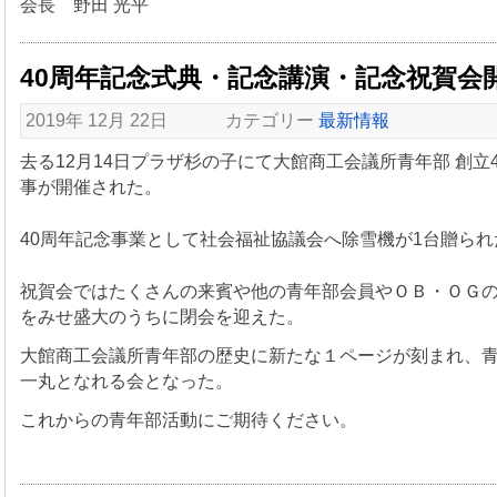
会長 野田 光平
40周年記念式典・記念講演・記念祝賀会
2019年 12月 22日 カテゴリー
最新情報
去る12月14日プラザ杉の子にて大館商工会議所青年部 創立
事が開催された。
40周年記念事業として社会福祉協議会へ除雪機が1台贈られ
祝賀会ではたくさんの来賓や他の青年部会員やＯＢ・ＯＧ
をみせ盛大のうちに閉会を迎えた。
大館商工会議所青年部の歴史に新たな１ページが刻まれ、
一丸となれる会となった。
これからの青年部活動にご期待ください。