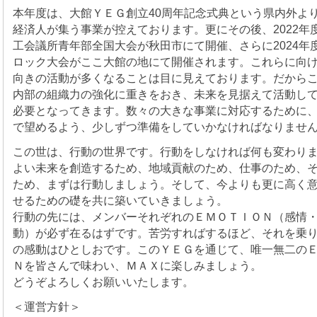
本年度は、大館ＹＥＧ創立40周年記念式典という県内外よ
経済人が集う事業が控えております。更にその後、2022年
工会議所青年部全国大会が秋田市にて開催、さらに2024年
ロック大会がここ大館の地にて開催されます。これらに向
向きの活動が多くなることは目に見えております。だから
内部の組織力の強化に重きをおき、未来を見据えて活動し
必要となってきます。数々の大きな事業に対応するために
で望めるよう、少しずつ準備をしていかなければなりませ
この世は、行動の世界です。行動をしなければ何も変わり
よい未来を創造するため、地域貢献のため、仕事のため、
ため、まずは行動しましょう。そして、今よりも更に高く
せるための礎を共に築いていきましょう。
行動の先には、メンバーそれぞれのＥＭＯＴＩＯＮ（感情
動）が必ず在るはずです。苦労すればするほど、それを乗
の感動はひとしおです。このＹＥＧを通じて、唯一無二の
Ｎを皆さんで味わい、ＭＡＸに楽しみましょう。
どうぞよろしくお願いいたします。
＜運営方針＞