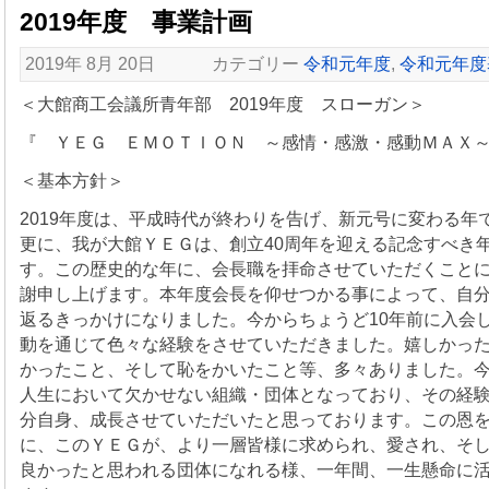
2019年度 事業計画
2019年 8月 20日 カテゴリー
令和元年度
,
令和元年度
＜大館商工会議所青年部 2019年度 スローガン＞
『 ＹＥＧ ＥＭＯＴＩＯＮ ～感情・感激・感動ＭＡＸ
＜基本方針＞
2019年度は、平成時代が終わりを告げ、新元号に変わる年
更に、我が大館ＹＥＧは、創立40周年を迎える記念すべき
す。この歴史的な年に、会長職を拝命させていただくこと
謝申し上げます。本年度会長を仰せつかる事によって、自
返るきっかけになりました。今からちょうど10年前に入会
動を通じて色々な経験をさせていただきました。嬉しかっ
かったこと、そして恥をかいたこと等、多々ありました。
人生において欠かせない組織・団体となっており、その経
分自身、成長させていただいたと思っております。この恩
に、このＹＥＧが、より一層皆様に求められ、愛され、そ
良かったと思われる団体になれる様、一年間、一生懸命に