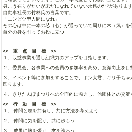
身こう在りがたいが未だになれていない永遠のﾃｰﾏがありま
自動車社長の竹林氏の言葉です。
「エンピツ型人間になれ」
その心は中に一本の芯（心）が通っていて周りに木（気）を
自分の身を削ってお役に立つ
<< 重 点 目 標 >>
１、収益事業を通し組織力のアップを目指します。
２、委員会、各事業への会員の参加率を高め、意識向上を目
３、イベント等に参加をすることで、ポン太君、キリ子ちゃ
図ります。
４、きりたんぽまつりへの全面的に協力し、他団体との交流
<< 行 動 目 標 >>
１、 仲間と志を共有し、共に方法を考えよう
２、 仲間に気を配り、共に歩もう
３、 成果に胸を張り、友を誇ろう