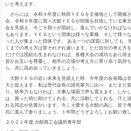
いと考えます。
さらには、令和４年度に秋田ＹＥＧを主催地として開催さ
会、令和６年度に我々大館ＹＥＧが招致を目指している東
会を見据え、今こそ我々が団結し、進んでいかなければな
もあります。ＹＥＧという団体は様々な業種、そして様々
った人が集まった団体です。 ある一つの課題に対しても、
くまでの考え方は皆それぞれ違います。ただ自分の考え方
だけでは団結も生まれなければ、各種大会の成功もあり得
皆がお互いを尊重し、相手の立場や考え方に寄り添う気持
ら、共に高め合っていきましょう。
大館ＹＥＧの近い未来を見据えた時、今年度の会長職は非
大と捉えます。私は歴代会長の諸先輩方に比べ、まだまだ
り、統率力もなければ、大事な場面で声も震えます。しか
は、困った時に助けてくれる、共に活動してくれる、汗と
れる同志や先輩がいます。今こそ愛する大館の為に、皆で
共に進んで参りましょう。１年間どうぞよろしくお願い致
２０２１年度 大館商工会議所青年部