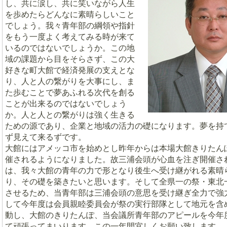
し、共に涙し、共に笑いながら人生
を歩めたらどんなに素晴らしいこと
でしょう。我々青年部の綱領や指針
をもう一度よく考えてみる時が来て
いるのではないでしょうか。この地
域の課題から目をそらさず、この大
好きな町大館で経済発展の支えとな
り、人と人の繋がりを大事にし、ま
た歩むことで夢あふれる次代を創る
ことが出来るのではないでしょう
か。人と人との繋がりは強く生きる
ための源であり、企業と地域の活力の礎になります。夢を持
ず見えて来るずです。
大館にはアメッコ市を始めとし昨年からは本場大館きりたん
催されるようになりました。故三浦会頭が心血を注ぎ開催さ
は、我々大館の青年の力で形となり後生へ受け継がれる素晴
り、その礎を築きたいと思います。そして全県一の祭・東北
させるため、当青年部は三浦会頭の意思を受け継ぎ全力で強
して今年度は会員親睦委員会が祭の実行部隊として地元を含
動し、大館のきりたんぽ、当会議所青年部のアピールを今年
て頑張ってまいります。この一年間宜しくお願い致します。