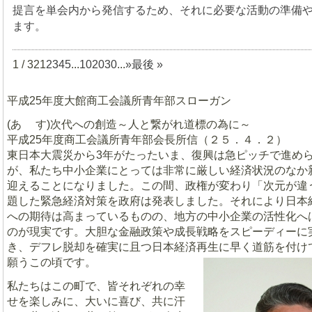
提言を単会内から発信するため、それに必要な活動の準備
ます。
1 / 32
1
2
3
4
5
...
10
20
30
...
»
最後 »
平成25年度大館商工会議所青年部スローガン
(あ す)次代への創造～人と繋がれ道標の為に～
平成25年度商工会議所青年部会長所信（２５．４．２）
東日本大震災から3年がたったいま、復興は急ピッチで進め
が、私たち中小企業にとっては非常に厳しい経済状況のなか
迎えることになりました。この間、政権が変わり「次元が違
題した緊急経済対策を政府は発表しました。それにより日本
への期待は高まっているものの、地方の中小企業の活性化へ
のが現実です。大胆な金融政策や成長戦略をスピーディーに
き、デフレ脱却を確実に且つ日本経済再生に早く道筋を付け
願うこの頃です。
私たちはこの町で、皆それぞれの幸
せを楽しみに、大いに喜び、共に汗