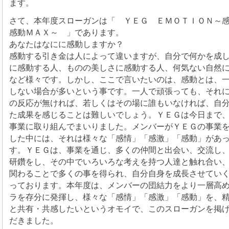
ます。
さて、本年度スローガンは「 ＹＥＧ ＥＭＯＴＩＯＮ～
感動ＭＡＸ～ 」であります。
あなたはなにに感動しますか？
感動する引き金は人によって違いますが、自分で何かを成
に感動する人、ものの美しさに感動する人、何気ない自然
など様々です。しかし、ここで言いたいのは、感動とは、
しない場合が多いという事です。一人で頑張っても、それ
の反応が無ければ、若しくはその場に誰もいなければ、自
た成果を感じることは難しいでしょう。ＹＥＧは今日まで
事業に取り組んでまいりました。メンバーがＹＥＧの事業
した中には、それは様々な「感情」「感激」「感動」があ
す。ＹＥＧは、事業を通じ、多くの仲間と出会い、交流し
研鑽をし、その中でいろいろな考えを持つ人達と触れ合い
関わることで多くの事を得られ、自分自身を成長させてい
っております。本年度は、メンバーの団結力をより一層高
ラを存分に発揮し、様々な「感情」「感激」「感動」を、
と共有・共感したいというオモイで、このスローガンを掲
だきました。