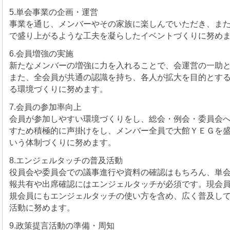
5.単会事業の企画・運営
事業を通じ、メンバーやその家族に楽しんでいただき、ま
で盛り上がるような工夫を凝らしたイベントづくりに努め
6.会員増強の実施
新たなメンバーの増強に力を入れることで、会運営の一助
また、全会員が共通の認識を持ち、各人が拡大を目的とす
る環境づくりに努めます。
7.会員の参加率向上
会員が参加しやすい環境づくりをし、総会・例会・委員会
すため積極的に声掛けをし、メンバー全員で大館ＹＥＧを
いう体制づくりに努めます。
8.エンジェルタッチの普及活動
役員会や委員会での議事進行や資料の確認はもちろん、単
報共有や出席確認にはエンジェルタッチが必須です。現会
規会員にもエンジェルタッチの使い方を含め、広く普及し
活動に努めます。
9.政策提言活動の準備・周知