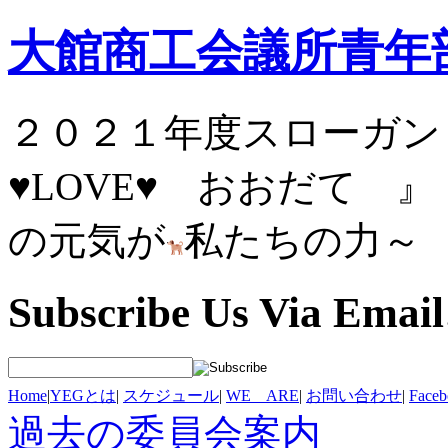
大館商工会議所青年
２０２１年度スロ
♥
LOVE
♥
おおだ
の元気が
私たちの力～
Subscribe Us Via Email
Home
|
YEGとは
|
スケジュール
|
WE ARE
|
お問い合わせ
|
Fac
過去の委員会案内