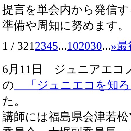
提言を単会内から発信す
準備や周知に努めます。
1 / 32
1
2
3
4
5
...
10
20
30
...
»
最
6月11日 ジュニアエ
の
「ジュニエコを知ろ
た。
講師には福島県会津若松