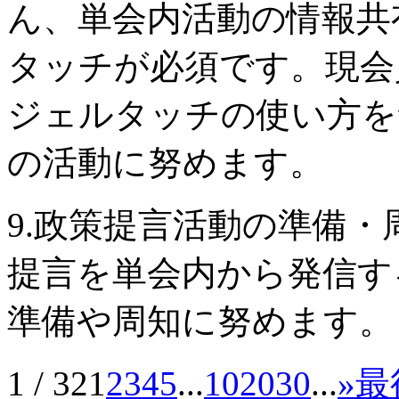
ん、単会内活動の情報共
タッチが必須です。現会
ジェルタッチの使い方を
の活動に努めます。
9.政策提言活動の準備・
提言を単会内から発信す
準備や周知に努めます。
1 / 32
1
2
3
4
5
...
10
20
30
...
»
最