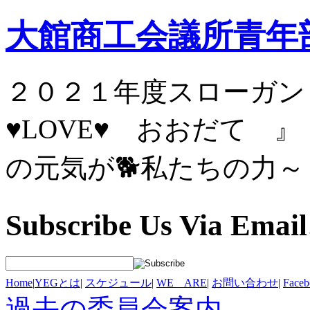
大館商工会議所青年
２０２１年度スロ
♥LOVE♥ お
の元気が🐕私たちの力～
Subscribe Us Via Email
Home
|
YEGとは
|
スケジュール
|
WE ARE
|
お問い合わせ
|
Fac
過去の委員会案内