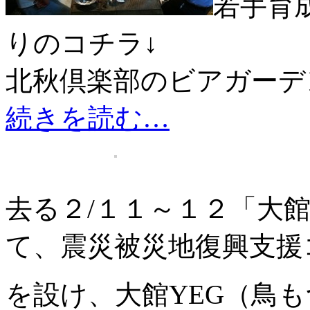
若手育
りのコチラ↓
北秋倶楽部のビアガーデ
続きを読む…
去る２/１１～１２「大
て、震災被災地復興支援
を設け、大館YEG（鳥も